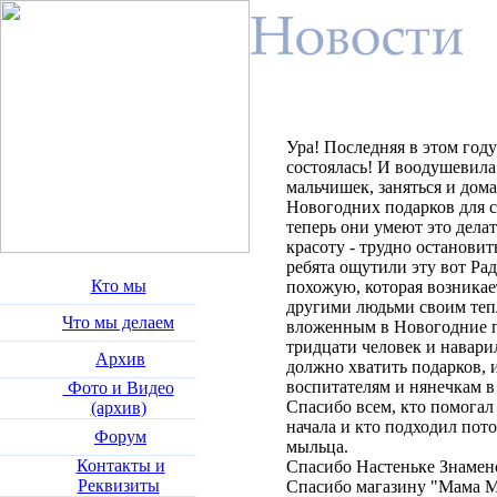
Ура! Последняя в этом год
состоялась! И воодушевила
мальчишек, заняться и дом
Новогодних подарков для с
теперь они умеют это делат
красоту - трудно остановить
ребята ощутили эту вот Рад
Кто мы
похожую, которая возникае
другими людьми своим тепл
Что мы делаем
вложенным в Новогодние п
тридцати человек и навари
Архив
должно хватить подарков, 
воспитателям и нянечкам в
Фото и Видео
Спасибо всем, кто помогал 
(архив)
начала и кто подходил пот
Форум
мыльца.
Контакты и
Спасибо Настеньке Знаменс
Реквизиты
Спасибо магазину "Мама 