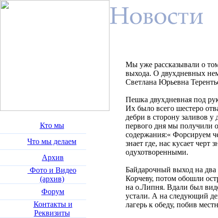
Мы уже рассказывали о том,
выхода. О двухдневных не
Светлана Юрьевна Теренть
Пешка двухдневная под ру
Их было всего шестеро от
дебри в сторону заливов у
Кто мы
первого дня мы получили 
содержания:« Форсируем че
Что мы делаем
знает где, нас кусает черт 
одухотворенными.
Архив
Байдарочный выход на два 
Фото и Видео
Корчеву, потом обошли ост
(архив)
на о.Липня. Вдали был вид
Форум
устали. А на следующий де
Контакты и
лагерь к обеду, побив мест
Реквизиты