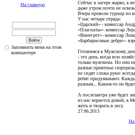
Сейчас в лагере жарко, к в
На главную
даже утром почти не освеж
Вчера провели турнир по в
У нас четыре отряда:
«Царский» - комиссар Анд
«Плагиаты»- комиссар Лер
«Винегрет»- комиссар Леш
«Барбарисовые дебри»- вз
Запомнить меня на этом
Готовимся к Мужскому дню 
компьютере
- это день, когда всю хозя
только мужчины. Но они не 
разные приятные сюрпризы
не сидят сложа руки: всегд
ребят придумывают. Кажды
разным... Каким-то он буде
А послезавтра уже будет за
из нас вернется домой, в 
жить и творить в лесу.
27.06.2013
На