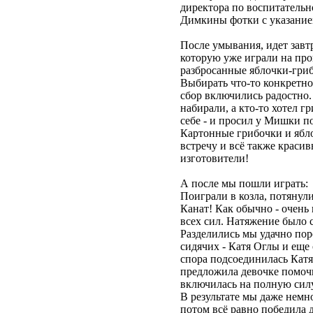
директора по воспитательн
Димкины фотки с указанием 
После умывания, идет завтр
которую уже играли на про
разбросанные яблочки-гри
Выбирать что-то конкретно
сбор включились радостно.
набирали, а кто-то хотел г
себе - и просил у Мишки по
Картонные грибочки и ябл
встречу и всё также краси
изготовители!
А после мы пошли играть:
Поиграли в козла, потянули
Канат! Как обычно - очень 
всех сил. Натяжение было
Разделились мы удачно пор
сидячих - Катя Оглы и еще
спора подсоединилась Катя, 
предложила девочке помочь.
включилась на полную силу
В результате мы даже немно
потом всё равно победила д