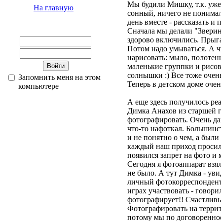
Мы будили Мишку, т.к. уже
На главную
сонный, ничего не понима
день вместе - рассказать и 
Сначала мы делали "Зверин
здорово включились. Прыга
Потом надо умываться. А 
нарисовать: мыло, полотен
маленькие группки и рисова
солнышки :) Все тоже очен
Запомнить меня на этом
Теперь в детском доме очен
компьютере
А еще здесь получилось реал
Димка Анахов из старшей 
фотографировать. Очень да
что-то нафоткал. Большинс
и не понятно о чем, а были
каждый наш приход просил 
появился запрет на фото и 
Сегодня я фотоаппарат взя
не было. А тут Димка - увид
личный фотокорреспондент!
играх участвовать - говори
фотографирует!! Счастлив
Фотографировать на террит
потому мы по договореннос