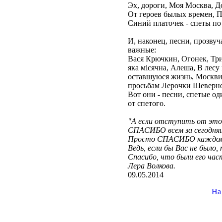
Эх, дороги, Моя Москва, Д
От героев былых времен, П
Синий платочек - спеты по 
И, наконец, песни, прозвуч
важные:
Вася Крючкин, Огонек, Три
яка мiсячна, Алеша, В лес
оставшуюся жизнь, Москви
просьбам Лерочки Шеверной
Вот они - песни, спетые од
от спетого.
"А если отступить от это
СПАСИБО всем за сегодня
Просто СПАСИБО каждому
Ведь, если бы Вас не было,
Спасибо, что были его ча
Лера Волкова.
09.05.2014
На