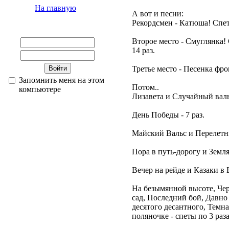
На главную
А вот и песни:
Рекордсмен - Катюша! Спета
Второе место - Смуглянка!
14 раз.
Третье место - Песенка фро
Запомнить меня на этом
Потом..
компьютере
Лизавета и Случайный вальс
День Победы - 7 раз.
Майский Вальс и Перелетны
Пора в путь-дорогу и Землян
Вечер на рейде и Казаки в Б
На безымянной высоте, Чер
сад, Последний бой, Давно
десятого десантного, Темн
поляночке - спеты по 3 раза