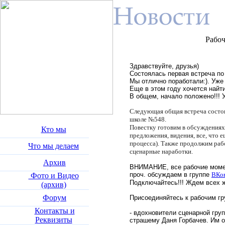
Рабоч
Здравствуйте, друзья)
Состоялась первая встреча п
Мы отлично поработали:). Уже
Еще в этом году хочется найт
В общем, начало положено!!! Ур
Следующая общая встреча состои
школе №548.
Повестку готовим в обсуждениях 
Кто мы
предложения, видения, все, что 
процесса). Также продолжим раб
Что мы делаем
сценарные наработки.
Архив
ВНИМАНИЕ, все рабочие момент
проч. обсуждаем в группе
ВКо
Фото и Видео
Подключайтесь!!! Ждем всех
(архив)
Форум
Присоединяйтесь к рабочим гр
Контакты и
- вдохновители сценарной гру
Реквизиты
страшему Даня Горбачев. Им 