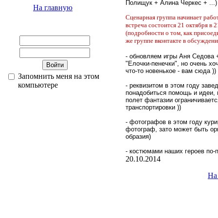
Полищук + Алина Черкес + ...)
На главную
Сценарная группа начинает работ
встреча состоится 21 октября в 
(подробности о том, как присоеди
же группе вконтакте в обсуждени
- обновляем игры Аня Седова 
"Елочки-пенечки", но очень хо
что-то новенькое - вам сюда ))
Запомнить меня на этом
компьютере
- реквизитом в этом году заве
понадобиться помощь и идеи, 
полет фантазии ограничиваетс
транспортировки ))
- фотографов в этом году кур
фотограф, зато может быть ор
образия)
- костюмами наших героев по
20.10.2014
На