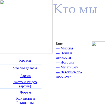
Еще:
— Миссия
— Цели и
ценности
Кто мы
— История
— Мы пишем
Что мы делаем
— Летопись
по-
Архив
простому
Фото и Видео
(архив)
Форум
Контакты и
Реквизиты