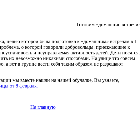
Готовим «домашние встречи
ка, целью которой была подготовка к «домашним» встречам в 1
проблема, о которой говорили добровольцы, приезжающие к
 неусидчивость и неуправляемая активность детей. Дети носятся,
нить их невозможно никакими способами. На улице это совсем
о, а вот в группе вести себя таким образом не разрешают
уации мы вместе нашли на нашей обучалке, Вы узнаете,
ицы от 8 февраля.
На главную