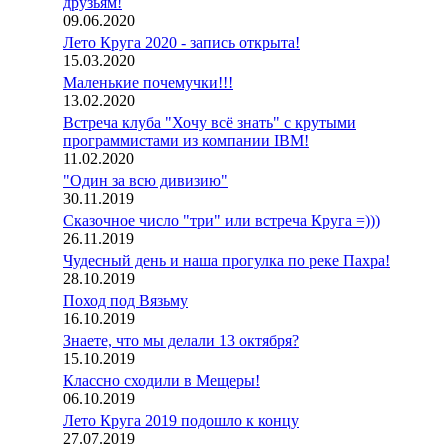
друзьям!
09.06.2020
Лето Круга 2020 - запись открыта!
15.03.2020
Маленькие почемучки!!!
13.02.2020
Встреча клуба "Хочу всё знать" с крутыми
программистами из компании IBM!
11.02.2020
"Один за всю дивизию"
30.11.2019
Сказочное число "три" или встреча Круга =)))
26.11.2019
Чудесный день и наша прогулка по реке Пахра!
28.10.2019
Поход под Вязьму
16.10.2019
Знаете, что мы делали 13 октября?
15.10.2019
Классно сходили в Мещеры!
06.10.2019
Лето Круга 2019 подошло к концу
27.07.2019