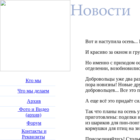
Вот и наступила осень...
И красиво за окном и грус
Но именно с приходом ос
отделении, возобновилис
Добровольцы уже два раза
Кто мы
пора новизны! Новые дру
добровольцев... Все это п
Что мы делаем
А еще всё это придаёт си
Архив
Фото и Видео
Так что планы на осень 
(архив)
приготовлены: поделки 
из шариков для пин-понга
Форум
кормушки для птиц на зи
Контакты и
Реквизиты
Присоединяйтесь! Стольк