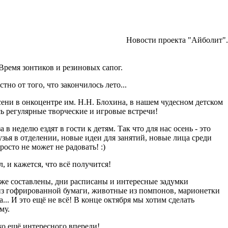
Новости проекта "Айболит".
 Время зонтиков и резиновых сапог.
тно от того, что закончилось лето...
ени в онкоцентре им. Н.Н. Блохина, в нашем чудесном детском
ь регулярные творческие и игровые встречи!
 в неделю ездят в гости к детям. Так что для нас осень - это
зья в отделении, новые идеи для занятий, новые лица среди
росто не может не радовать! :)
л, и кажется, что всё получится!
уже составлены, дни расписаны и интересные задумки
из гофрированной бумаги, животные из помпонов, марионетки
... И это ещё не всё! В конце октября мы хотим сделать
му.
о ещё интересного впереди!