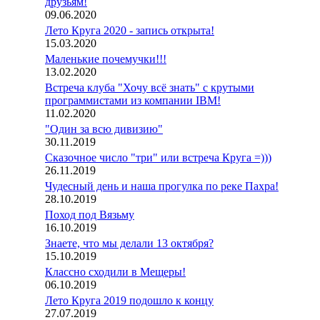
друзьям!
09.06.2020
Лето Круга 2020 - запись открыта!
15.03.2020
Маленькие почемучки!!!
13.02.2020
Встреча клуба "Хочу всё знать" с крутыми
программистами из компании IBM!
11.02.2020
"Один за всю дивизию"
30.11.2019
Сказочное число "три" или встреча Круга =)))
26.11.2019
Чудесный день и наша прогулка по реке Пахра!
28.10.2019
Поход под Вязьму
16.10.2019
Знаете, что мы делали 13 октября?
15.10.2019
Классно сходили в Мещеры!
06.10.2019
Лето Круга 2019 подошло к концу
27.07.2019