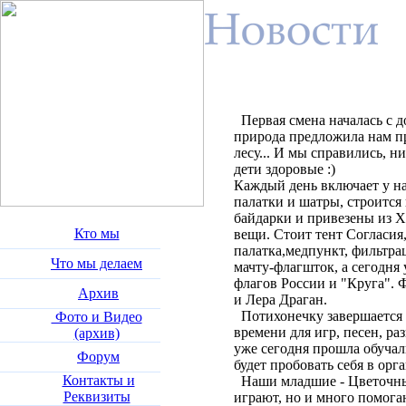
Первая смена началась с д
природа предложила нам пр
лесу... И мы справились, н
дети здоровые :)
Каждый день включает у на
палатки и шатры, строится
байдарки и привезены из Х
Кто мы
вещи. Стоит тент Согласия,
палатка,медпункт, фильтра
Что мы делаем
мачту-флагшток, а сегодня
флагов России и "Круга".
Архив
и Лера Драган.
Потихонечку завершается с
Фото и Видео
времени для игр, песен, ра
(архив)
уже сегодня прошла обучалк
Форум
будет пробовать себя в орг
Контакты и
Наши младшие - Цветочный
Реквизиты
играют, но и много помогаю