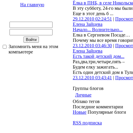
Ёлка в ПНБ, в селе Никольск
На главную
В эту субботу, 24-го мы был
Еще в этот день б ...
29.12.2010 02:24:51
|
Просмот
Елена Зайцева
Начало... Волнительно...
Елка в Сергиевом Посаде…
Почему мы все время говорим
23.12.2010 03:46:30
|
Просмот
Запомнить меня на этом
Елена Зайцева
компьютере
Есть такой детский дом...
Раз,два,три,четыре,пять –
Будем елку зажигать...
Есть один детский дом в Тульс
23.12.2010 03:43:41
|
Просмот
Группы блогов
Личные
Облако тегов
Последние комментарии
Новые
Популярные блоги
RSS подписка