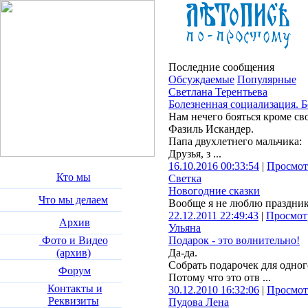
Последние сообщения
Обсуждаемые
Популярные
Светлана Терентьева
Болезненная социализация. Б
Нам нечего бояться кроме сво
Фазиль Искандер.
Папа двухлетнего мальчика:
Друзья, з ...
16.10.2016 00:33:54
|
Просмот
Кто мы
Светка
Новогодние сказки
Что мы делаем
Вообще я не люблю праздник
22.12.2011 22:49:43
|
Просмот
Архив
Ульяна
Фото и Видео
Подарок - это волнительно!
(архив)
Да-да.
Собрать подарочек для одног
Форум
Потому что это отв ...
Контакты и
30.12.2010 16:32:06
|
Просмот
Реквизиты
Пудова Лена