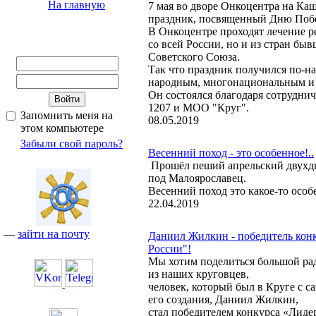
На главную
7 мая во дворе Онкоцентра на Ка
праздник, посвященный Дню Поб
В Онкоцентре проходят лечение ре
со всей России, но и из стран бы
Советского Союза.
Так что праздник получился по-н
народным, многонациональным 
Он состоялся благодаря сотрудни
1207 и МОО "Круг".
Запомнить меня на
08.05.2019
этом компьютере
Забыли свой пароль?
Весенний поход - это особенное!..
Прошёл пеший апрельский двухд
под Малоярославец.
Весенний поход это какое-то особ
22.04.2019
—
зайти на почту
Даниил Жилкин - победитель кон
России"!
Мы хотим поделиться большой ра
из наших круговцев,
человек, который был в Круге с с
его создания, Даниил Жилкин,
стал победителем конкурса «Лиде