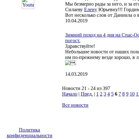
Мы безмерно рады за него, и за ег
Силаеву
Елену
Юрьевну!!! Гордим
Вот несколько слов от Даниила о 
10.04.2019
Зимний поход на 4 дня на Спас-О
погост.
Здравствуйте!
Небольшие новости от наших пох
им по-прежнему везде хорошо, в 
.
14.03.2019
Новости 21 - 24 из 397
Начало
|
Пред.
|
1
2
3
4
5
6
7
8
9
10
1
Все новости
Политика
конфиденциальности