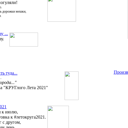
погуляли!
р.
оль дорожки мешки,
и.
у ...
у.
Произв
ь туда...
..
рода..."
на "КРУГлого Лета 2021"
2021
я к июлю,
товка к #летокруга2021.
г с другом,
ин день.