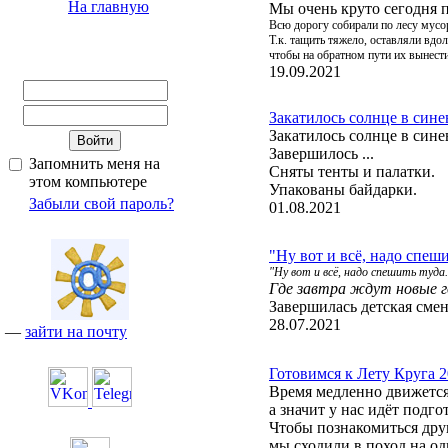
На главную
Мы очень круто сегодня 
Всю дорогу собирали по лесу мусо
Т.к. тащить тяжело, оставляли вд
чтобы на обратном пути их вынест
19.09.2021
Закатилось солнце в синев
Закатилось солнце в синев
Завершилось ...
Запомнить меня на
Сняты тенты и палатки.
этом компьютере
Упакованы байдарки.
Забыли свой пароль?
01.08.2021
"Ну вот и всё, надо спешит
"Ну вот и всё, надо спешить туда.
Где завтра ждут новые го
Завершилась детская сме
28.07.2021
—
зайти на почту
Готовимся к Лету Круга 
Время медленно движетс
а значит у нас идёт подго
Чтобы познакомиться дру
мы сходили в поход на од