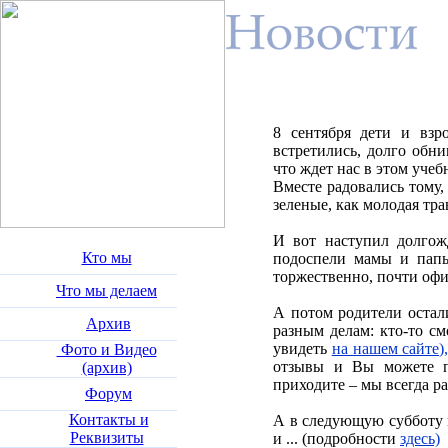
8 сентября дети и взр
встретились, долго обни
что ждет нас в этом учеб
Вместе радовались тому,
зеленые, как молодая тра
И вот наступил долгож
Кто мы
подоспели мамы и папы
торжественно, почти оф
Что мы делаем
А потом родители остал
Архив
разным делам: кто-то см
увидеть
на нашем сайте)
Фото и Видео
отзывы и Вы можете 
(архив)
приходите – мы всегда р
Форум
Контакты и
А в следующую субботу м
Реквизиты
и ... (подробности
здесь)