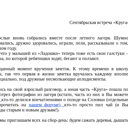
Сентябрьская встреча «Круга
ослые вновь собрались вместе после летнего лагеря. Шумн
мались, дружно здоровались, играли, пели, рассказывали о том
ном году.
 что у малышей из «Ладошки» теперь тоже есть свои галстуки 
ва, по которой ребятишки ходят, бегают и ползают.
данный момент вручения зачеток. К этому времени в школ
, так что первая в жизни зачетка вручалась каждому вполн
ициально, под дружные несмолкающие аплодисменты.
ись на свой взрослый разговор, а юная часть «Круга» пошла п
отрел фотографии из лагеря (кстати, часть из них и Вы может
,
кто-то делился впечатлениями о походе на Соловки (отдельны
прочитать на
нашем форуме),
кто-то просто пил чай (и В
ады старым и новым друзьям!).
ы приглашаем всех на сбор-день: будем сажать деревья, дышат