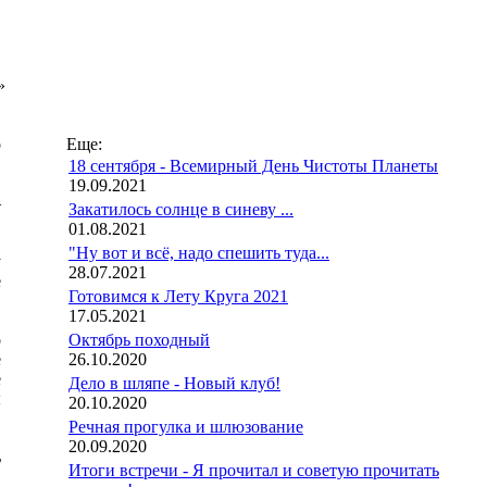
»
о
Еще:
,
18 сентября - Всемирный День Чистоты Планеты
19.09.2021
–
Закатилось солнце в синеву ...
01.08.2021
"Ну вот и всё, надо спешить туда...
у
28.07.2021
е
Готовимся к Лету Круга 2021
17.05.2021
о
Октябрь походный
е
26.10.2020
е
Дело в шляпе - Новый клуб!
ы
20.10.2020
Речная прогулка и шлюзование
20.09.2020
ь
Итоги встречи - Я прочитал и советую прочитать