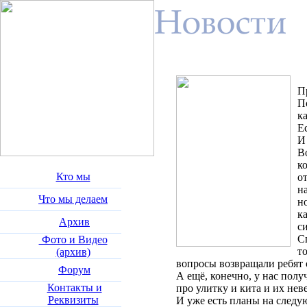
П
П
к
Е
И
В
к
Кто мы
о
н
Что мы делаем
н
к
Архив
с
С
Фото и Видео
т
(архив)
вопросы возвращали ребят о
Форум
А ещё, конечно, у нас пол
Контакты и
про улитку и кита и их не
Реквизиты
И уже есть планы на след