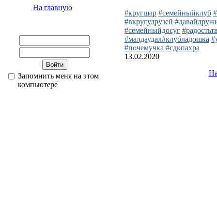
На главную
#кругшар
#семейныйклуб
#вкругудрузей
#давайдруж
#семейныйдосуг
#радостьт
#малдаудал
#клубладошка
#
#почемучка
#сдкпахра
13.02.2020
На
Запомнить меня на этом
компьютере