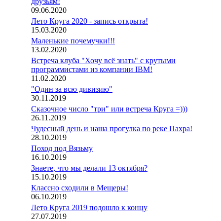
друзьям!
09.06.2020
Лето Круга 2020 - запись открыта!
15.03.2020
Маленькие почемучки!!!
13.02.2020
Встреча клуба "Хочу всё знать" с крутыми
программистами из компании IBM!
11.02.2020
"Один за всю дивизию"
30.11.2019
Сказочное число "три" или встреча Круга =)))
26.11.2019
Чудесный день и наша прогулка по реке Пахра!
28.10.2019
Поход под Вязьму
16.10.2019
Знаете, что мы делали 13 октября?
15.10.2019
Классно сходили в Мещеры!
06.10.2019
Лето Круга 2019 подошло к концу
27.07.2019