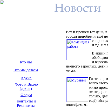
Вот и прошел тот день, 
города приобрели ещё н
сопровож
и т.д. и т.
В акции 
обобщающ
и взрослы
Кто мы
немного взрослых, дети и
Что мы делаем
мимо.
Архив
Глазеющим, 
всего этог
Фото и Видео
мимо прохо
(архив)
«созерцал
Форум
только, цв
ещё). Все р
Контакты и
полюбуемся…
Реквизиты