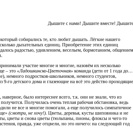
Дышите с нами! Дышите вместе! Дышите
в который собирались те, кто любит дышать. Лёгкие нашего
есколько дыхательных единиц. Приобретение этих единиц
далось радостью, удивлением,
весельем, бормотанием, общение
п.
принимали участие многие и многие, назовём их несколько
е – это
«Ладошкинско-Цветочная»
команда (дети от 1 года до…
е), немного подростков-школьников, немного студентов,
з 9-го детского дома и глазеющие на всё это действо проходящи
наверное, было интереснее всего, т.к. они не знали, что из
о получится. Получилась очень теплая рабочая обстановка, ведь
дили не все и многие помогали, а еще получилось симпатичное
ище»
(смотри, не хочу!).
Цветы, деревья, кусты шиповника и не
еты, цветы и снова цветы (тюльпаны, пионы, флоксы и чего-то
астения, правда, уже отцвели, но это ничего: на следующий год