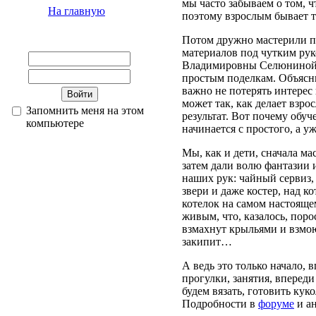
мы часто забываем о том, ч
На главную
поэтому взрослым бывает т
Потом дружно мастерили п
материалов под чутким ру
Владимировны Селюниной.
простым поделкам. Объясни
важно не потерять интерес 
может так, как делает взро
Запомнить меня на этом
результат. Вот почему обу
компьютере
начинается с простого, а 
Мы, как и дети, сначала ма
затем дали волю фантазии 
наших рук: чайный сервиз,
звери и даже костер, над 
котелок на самом настояще
живым, что, казалось, поро
взмахнут крыльями и взмою
закипит…
А ведь это только начало, 
прогулки, занятия, впереди
будем вязать, готовить кук
Подробности в
форуме
и ан