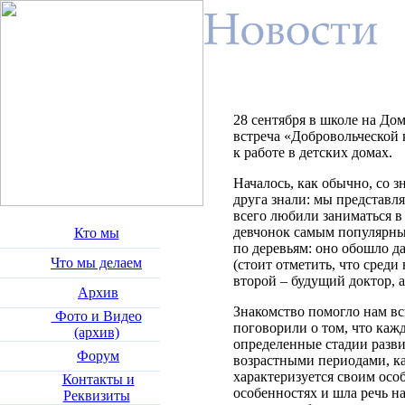
28 сентября в школе на Д
встреча «Добровольческой 
к работе в детских домах.
Началось, как обычно, со з
друга знали: мы представл
всего любили заниматься в
девчонок самым популярны
Кто мы
по деревьям: оно обошло д
Что мы делаем
(стоит отметить, что сред
второй – будущий доктор, а
Архив
Знакомство помогло нам в
Фото и Видео
поговорили о том, что кажд
(архив)
определенные стадии разви
Форум
возрастными периодами, к
характеризуется своим осо
Контакты и
особенностях и шла речь н
Реквизиты