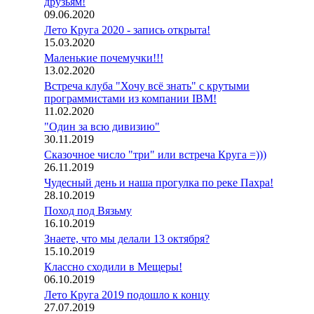
друзьям!
09.06.2020
Лето Круга 2020 - запись открыта!
15.03.2020
Маленькие почемучки!!!
13.02.2020
Встреча клуба "Хочу всё знать" с крутыми
программистами из компании IBM!
11.02.2020
"Один за всю дивизию"
30.11.2019
Сказочное число "три" или встреча Круга =)))
26.11.2019
Чудесный день и наша прогулка по реке Пахра!
28.10.2019
Поход под Вязьму
16.10.2019
Знаете, что мы делали 13 октября?
15.10.2019
Классно сходили в Мещеры!
06.10.2019
Лето Круга 2019 подошло к концу
27.07.2019