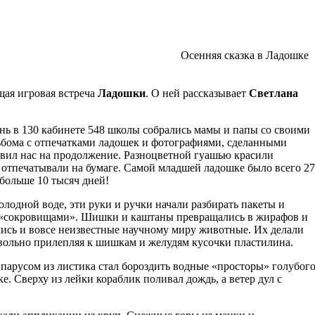
Осенняя сказка в Ладошке
бщая игровая встреча
Ладошки
. О ней рассказывает
Светлана
ь в 130 кабинете 548 школы собрались мамы и папы со своими
бома с отпечатками ладошек и фотографиями, сделанными
овил нас на продолжение. Разноцветной гуашью красили
 отпечатывали на бумаге. Самой младшей ладошке было всего 27
больше 10 тысяч дней!
олодной воде, эти руки и ручки начали разбирать пакеты и
 «сокровищами». Шишки и каштаны превращались в жирафов и
лись и вовсе неизвестные научному миру животные. Их делали
вольно прилепляя к шишкам и желудям кусочки пластилина.
 парусом из листика стал бороздить водные «просторы» голубог
ке. Сверху из лейки кораблик поливал дождь, а ветер дул с