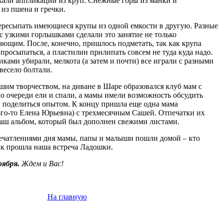
кали аппликации из круп. Снежные горы из манки и
из пшена и гречки.
ересыпать имеющиеся крупы из одной емкости в другую. Разные
с узкими горлышками сделали это занятие не только
ающим. После, конечно, пришлось подметать, так как крупа
просыпаться, а пластилин прилипать совсем не туда куда надо.
ками убирали, мелкота (а затем и почти) все играли с разными
весело болтали.
ашим творчеством, на диване в Шаре образовался клуб мам с
 очереди ели и спали, а мамы имели возможность обсудить
 поделиться опытом. К концу пришла еще одна мама
ого-то Елена Юрьевна) с трехмесячным Сашей. Отпечатки их
наш альбом, который был дополнен свежими листами.
печатлениями дня мамы, папы и малыши пошли домой – кто
так прошла наша встреча Ладошки.
оября.
Ждем и Вас!
На главную