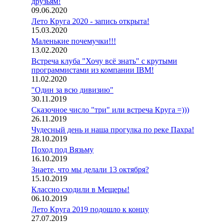
друзьям!
09.06.2020
Лето Круга 2020 - запись открыта!
15.03.2020
Маленькие почемучки!!!
13.02.2020
Встреча клуба "Хочу всё знать" с крутыми
программистами из компании IBM!
11.02.2020
"Один за всю дивизию"
30.11.2019
Сказочное число "три" или встреча Круга =)))
26.11.2019
Чудесный день и наша прогулка по реке Пахра!
28.10.2019
Поход под Вязьму
16.10.2019
Знаете, что мы делали 13 октября?
15.10.2019
Классно сходили в Мещеры!
06.10.2019
Лето Круга 2019 подошло к концу
27.07.2019