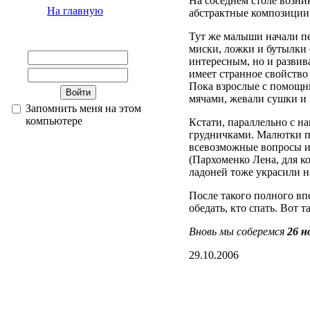
На соседнем столе возни
На главную
абстрактные композиции 
Тут же малыши начали п
миски, ложки и бутылки 
интересным, но и развив
имеет странное свойство 
Пока взрослые с помощни
мячами, жевали сушки и 
Запомнить меня на этом
компьютере
Кстати, параллельно с н
грудничками. Малютки по
всевозможные вопросы и
(Пархоменко Лена, для к
ладоней тоже украсили 
После такого полного в
обедать, кто спать. Вот 
Вновь мы соберемся
26 н
29.10.2006