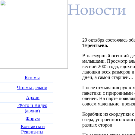
29 октября состоялась о
Терентьева.
В пасмурный осенний ден
малышами. Просмотр аль
весной 2005 года, вдохн
ладошки всех размеров и
дней, а самой старшей… 
Кто мы
Что мы делаем
После отмывания рук в х
пакетики с природными
Архив
оленей. На парте появля
совсем маленькие, произ
Фото и Видео
(архив)
Кораблик из скорлупки с
Форум
озера, устроенного в мис
разных сторон.
Контакты и
Реквизиты