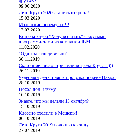
друзьям!
09.06.2020
Лето Круга 2020 - запись открыта!
15.03.2020
Маленькие почемучки!!!
13.02.2020
Встреча клуба "Хочу всё знать" с крутыми
программистами из компании IBM!
11.02.2020
"Один за всю дивизию"
30.11.2019
Сказочное число "три" или встреча Круга =)))
26.11.2019
Чудесный день и наша прогулка по реке Пахра!
28.10.2019
Поход под Вязьму
16.10.2019
Знаете, что мы делали 13 октября?
15.10.2019
Классно сходили в Мещеры!
06.10.2019
Лето Круга 2019 подошло к концу
27.07.2019