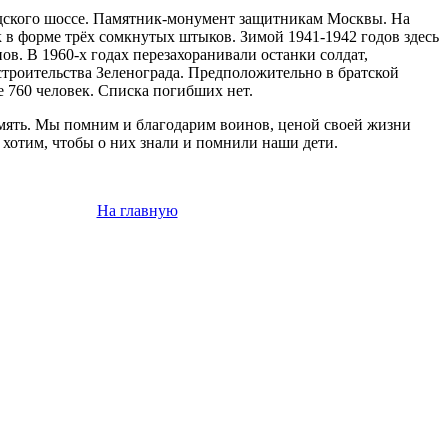
дского шоссе. Памятник-монумент защитникам Москвы. На
 в форме трёх сомкнутых штыков. Зимой 1941-1942 годов здесь
в. В 1960-х годах перезахоранивали останки солдат,
троительства Зеленограда. Предположительно в братской
 760 человек. Списка погибших нет.
амять. Мы помним и благодарим воинов, ценой своей жизни
хотим, чтобы о них знали и помнили наши дети.
На главную