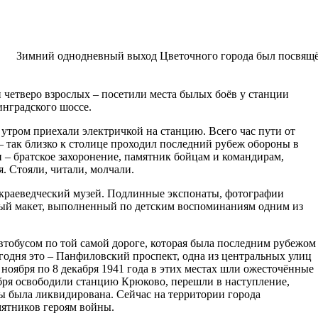
Зимний однодневный выход Цветочного города был посвящё
и четверо взрослых – посетили места былых боёв у станции
нградского шоссе.
тром приехали электричкой на станцию. Всего час пути от
– так близко к столице проходил последний рубеж обороны в
и – братское захоронение, памятник бойцам и командирам,
. Стояли, читали, молчали.
-краеведческий музей. Подлинные экспонаты, фотографии
ный макет, выполненный по детским воспоминаниям одним из
втобусом по той самой дороге, которая была последним рубежом
егодня это – Панфиловский проспект, одна из центральных улиц
 ноября по 8 декабря 1941 года в этих местах шли ожесточённые
бря освободили станцию Крюково, перешли в наступление,
ы была ликвидирована. Сейчас на территории города
мятников героям войны.