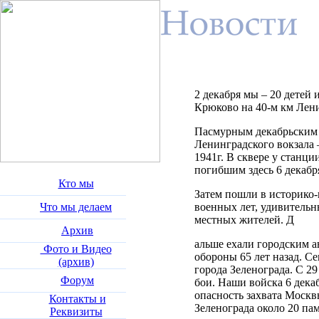
2 декабря мы – 20 детей 
Крюково на 40-м км Лени
Пасмурным декабрьским у
Ленинградского вокзала 
1941г. В сквере у станци
погибшим здесь 6 декабря
Кто мы
Затем пошли в историко
Что мы делаем
военных лет, удивитель
местных жителей. Д
Архив
альше ехали городским а
Фото и Видео
обороны 65 лет назад. С
(архив)
города Зеленограда. С 29
Форум
бои. Наши войска 6 дека
опасность захвата Москв
Контакты и
Зеленограда около 20 па
Реквизиты