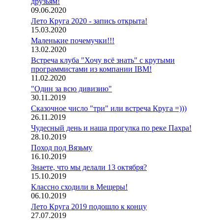
друзьям!
09.06.2020
Лето Круга 2020 - запись открыта!
15.03.2020
Маленькие почемучки!!!
13.02.2020
Встреча клуба "Хочу всё знать" с крутыми
программистами из компании IBM!
11.02.2020
"Один за всю дивизию"
30.11.2019
Сказочное число "три" или встреча Круга =)))
26.11.2019
Чудесный день и наша прогулка по реке Пахра!
28.10.2019
Поход под Вязьму
16.10.2019
Знаете, что мы делали 13 октября?
15.10.2019
Классно сходили в Мещеры!
06.10.2019
Лето Круга 2019 подошло к концу
27.07.2019