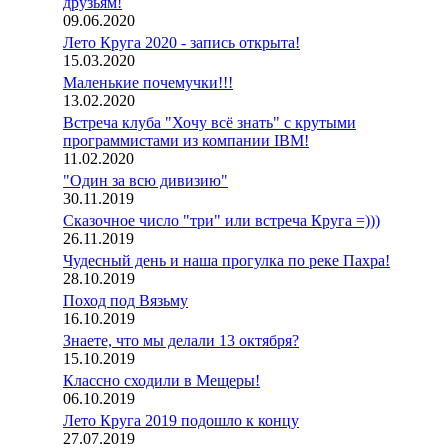
друзьям!
09.06.2020
Лето Круга 2020 - запись открыта!
15.03.2020
Маленькие почемучки!!!
13.02.2020
Встреча клуба "Хочу всё знать" с крутыми
программистами из компании IBM!
11.02.2020
"Один за всю дивизию"
30.11.2019
Сказочное число "три" или встреча Круга =)))
26.11.2019
Чудесный день и наша прогулка по реке Пахра!
28.10.2019
Поход под Вязьму
16.10.2019
Знаете, что мы делали 13 октября?
15.10.2019
Классно сходили в Мещеры!
06.10.2019
Лето Круга 2019 подошло к концу
27.07.2019