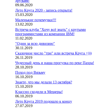
друзьям!
09.06.2020
Лето Круга 2020 - запись открыта!
15.03.2020
Маленькие почемучки!!!
13.02.2020
Встреча клуба "Хочу всё знать" с крутыми
программистами из компании IBM!
11.02.2020
"Один за всю дивизию"
30.11.2019
Сказочное число "три" или встреча Круга =)))
26.11.2019
Чудесный день и наша прогулка по реке Пахра!
28.10.2019
Поход под Вязьму
16.10.2019
Знаете, что мы делали 13 октября?
15.10.2019
Классно сходили в Мещеры!
06.10.2019
Лето Круга 2019 подошло к концу
27.07.2019