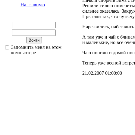
Начали спорить Зима с В
На главную
Решили силою помериться
сильнее оказалась. Закр
Прыгали так, что чуть-ч
Нарезвились, набегались
А там уже и чай с блина
и маленькие, но все очен
Запомнить меня на этом
компьютере
Чаю попили и домой по
Теперь уже весной встре
21.02.2007 01:00:00