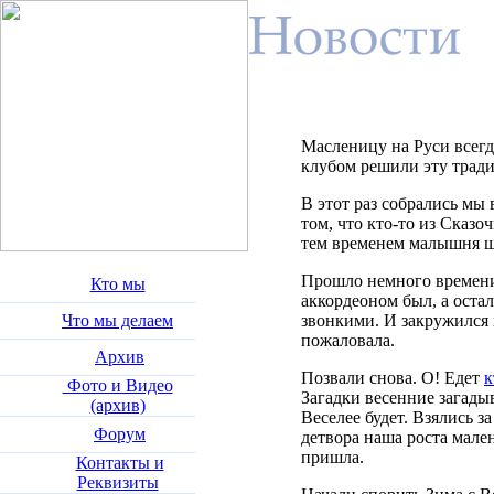
Масленицу на Руси всегд
клубом решили эту трад
В этот раз собрались мы
том, что кто-то из Сказо
тем временем малышня шт
Прошло немного времени 
Кто мы
аккордеоном был, а оста
Что мы делаем
звонкими. И закружился 
пожаловала.
Архив
Позвали снова. О! Едет
к
Фото и Видео
Загадки весенние загадыв
(архив)
Веселее будет. Взялись з
Форум
детвора наша роста мален
пришла.
Контакты и
Реквизиты