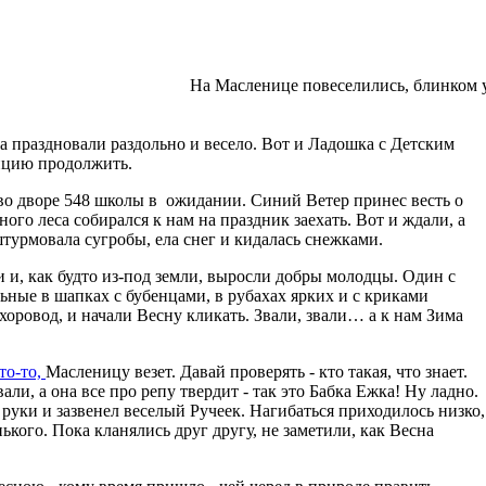
На Масленице повеселились, блинком 
а праздновали раздольно и весело. Вот и Ладошка с Детским
ицию продолжить.
 во дворе 548 школы в ожидании. Синий Ветер принес весть о
чного леса собирался к нам на праздник заехать. Вот и ждали, а
урмовала сугробы, ела снег и кидалась снежками.
и, как будто из-под земли, выросли добры молодцы. Один с
льные в шапках с бубенцами, в рубахах ярких и с криками
хоровод, и начали Весну кликать. Звали, звали… а к нам Зима
то-то,
Масленицу везет. Давай проверять - кто такая, что знает.
али, а она все про репу твердит - так это Бабка Ежка! Ну ладно.
а руки и зазвенел веселый Ручеек. Нагибаться приходилось низко,
ького. Пока кланялись друг другу, не заметили, как Весна