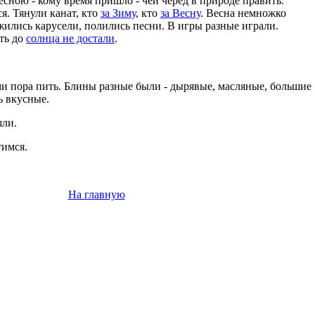
есною - кому время пришло - чей черед в природе править.
. Тянули канат, кто
за Зиму
, кто
за Весну
. Весна немножко
ужились карусели, полились песни. В игры разные играли.
уть до
солнца не достали
.
.
ми пора пить. Блины разные были - дырявые, масляные, большие
ь вкусные.
шли.
тимся.
На главную