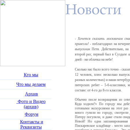
-
Хочется сказать москвичам спа
привезли! -
поблагодарил на вечерн
выпускник
Петя. Действительно, на
второй раз; первый был в Суздале аж
дней - ни облачка на небе!
Сколько нас было всего точно - сказа
Кто мы
12 человек, плюс несколько выпус
разных количествах) и наши петербу
Что мы делаем
питерских ребят – 5-6-классники, 
составе: от 4-го до 8-го классов.
Архив
Обычно после возвращения из севе
Фото и Видео
Куда ходили?» По городу мы дейс
(архив)
готовыми экскурсиями на этот раз 
много гуляли по городу, смотрели 
Форум
Питеру погуляли, и даже стали свид
Контакты и
Невой! Но одна запланированная 
Пискаревское кладбище - место зах
Реквизиты