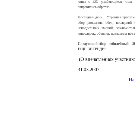
наши с ЕЮ улыбающиеся лица, б
отправились обратно.
Последний день… Утренняя прогулка 
сбор рюкзаков, обед, последний 
неподдельных эмоций; заключите
напоследок, объятия, пожелания но
Следующий сбор – юбилейный – 5
ЕЩЕ ВПЕРЕДИ!...
(О впечатлениях участник
31.03.2007
На