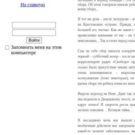
погибших в период блокады... Эта 
На главную
сбора. Об этом говорили многие ребя
конце сбора...
В тот же день – после экскурсии – 
на Крестовском острове. Правда, 
большей его частью. Как же наши с
проявлению внимания от нас – их по
невозможно... Так и стоят перед глаза
Запомнить меня на этом
Сам по себе сбор начался
концерт
компьютере
первый – субботний вечер – после н
корреспондент радио «Свобода» пр
сильно
было присутствие наших пите
очень изменившиеся – выросшие
возмужавшие (тоже некоторые), но 
время сбора эти ребята очень во мно
Видели ледоход на Неве. Даже так п
мы подошли к Дворцовому мосту, лед
вдруг пошел! И скорость росла пря
мелких осколков… Великая тайна…
В последнюю ночь мы вышли в 
необычным действом мы завершали 
какой-то момент забеспокоилось: 