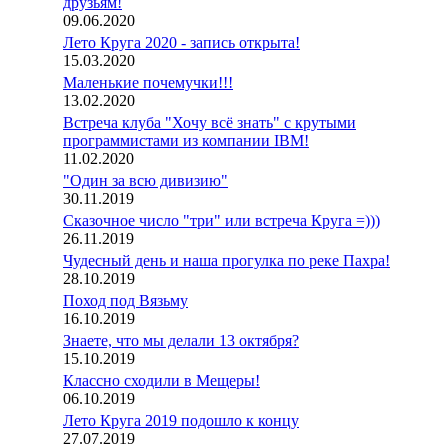
друзьям!
09.06.2020
Лето Круга 2020 - запись открыта!
15.03.2020
Маленькие почемучки!!!
13.02.2020
Встреча клуба "Хочу всё знать" с крутыми
программистами из компании IBM!
11.02.2020
"Один за всю дивизию"
30.11.2019
Сказочное число "три" или встреча Круга =)))
26.11.2019
Чудесный день и наша прогулка по реке Пахра!
28.10.2019
Поход под Вязьму
16.10.2019
Знаете, что мы делали 13 октября?
15.10.2019
Классно сходили в Мещеры!
06.10.2019
Лето Круга 2019 подошло к концу
27.07.2019