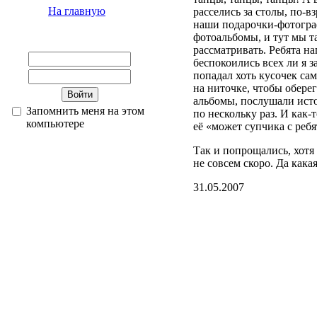
На главную
расселись за столы, по-
наши подарочки-фотогра
фотоальбомы, и тут мы т
рассматривать. Ребята н
беспокоились всех ли я з
попадал хоть кусочек са
на ниточке, чтобы обере
альбомы, послушали исто
Запомнить меня на этом
по нескольку раз. И как
компьютере
её «может супчика с ребя
Так и попрощались, хотя
не совсем скоро. Да кака
31.05.2007