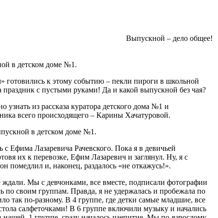
Выпускной – дело общее!
ной в детском доме №1.
» готовились к этому событию – пекли пироги в школьной
а праздник с пустыми руками! Да и какой выпускной без чая?
о узнать из рассказа куратора детского дома №1 и
ника всего происходящего – Карины Хачатуровой.
ыпускной в детском доме №1.
ь с Ефима Лазаревича Рачевского. Пока я в девичьей
овя их к перевозке, Ефим Лазаревич и заглянул. Ну, я с
он помедлил и, наконец, раздалось «не откажусь!».
е ждали. Мы с девчонками, все вместе, подписали фотографии
 по своим группам. Правда, я не удержалась и пробежала по
ило так по-разному. В 4 группе, где детки самые младшие, все
тола салфеточками! В 6 группе включили музыку и начались
в нашей, 1 группе, сразу началось чаепитие. Мы по-взрослому