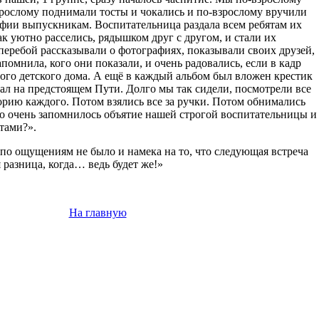
взрослому поднимали тосты и чокались и по-взрослому вручили
фии выпускникам. Воспитательница раздала всем ребятам их
ак уютно расселись, рядышком друг с другом, и стали их
аперебой рассказывали о фотографиях, показывали своих друзей,
апомнила, кого они показали, и очень радовались, если в кадр
мого детского дома. А ещё в каждый альбом был вложен крестик
гал на предстоящем Пути. Долго мы так сидели, посмотрели все
рию каждого. Потом взялись все за ручки. Потом обнимались
-то очень запомнилось объятие нашей строгой воспитательницы и
тами?».
 по ощущениям не было и намека на то, что следующая встреча
я разница, когда… ведь будет же!»
На главную