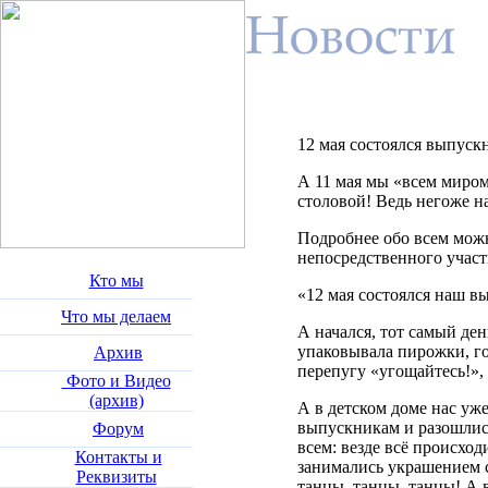
12 мая состоялся выпуск
А 11 мая мы «всем миром
столовой! Ведь негоже н
Подробнее обо всем можн
непосредственного участ
Кто мы
«12 мая состоялся наш в
Что мы делаем
А начался, тот самый ден
упаковывала пирожки, гот
Архив
перепугу «угощайтесь!», 
Фото и Видео
(архив)
А в детском доме нас уж
выпускникам и разошлись
Форум
всем: везде всё происход
Контакты и
занимались украшением с
Реквизиты
танцы, танцы, танцы! А 