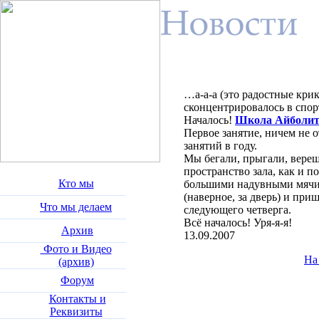
…а-а-а (это радостные кри
сконцентрировалось в спо
Началось!
Школа Айболит
Первое занятие, ничем не о
занятий в году.
Мы бегали, прыгали, верещ
пространство зала, как и п
Кто мы
большими надувными мячи
(наверное, за дверь) и при
Что мы делаем
следующего четверга.
Всё началось! Уря-я-я!
Архив
13.09.2007
Фото и Видео
На
(архив)
Форум
Контакты и
Реквизиты