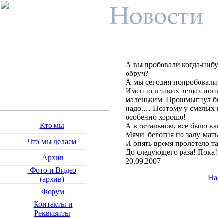
А вы пробовали когда-нибу
обруч?
А мы сегодня попробовали
Именно в таких вещах пон
маленьким. Прошмыгнул быс
надо.… Поэтому у смелых 
особенно хорошо!
Кто мы
А в остальном, всё было ка
Мячи, беготня по залу, маты
Что мы делаем
И опять время пролетело т
До следующего раза! Пока!
Архив
20.09.2007
Фото и Видео
На
(архив)
Форум
Контакты и
Реквизиты