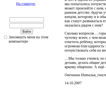
На главную
мы попытались почувство
может произойти с ним, 
раннем детстве, будучи
юнцом, которому и в обы
как станут развиваться 
оказались рядом с ним?
Сколько вопросов… гораз
Запомнить меня на этом
чуточку яснее, с чем мож
компьютере
ответить ребёнку, котор
огромная благодарность 
почувствовать себя на м
…Мы только учимся, но в
детьми, делать общие дел
яркому общению. А ещё –
Овечкина Наталья, учас
14.10.2007