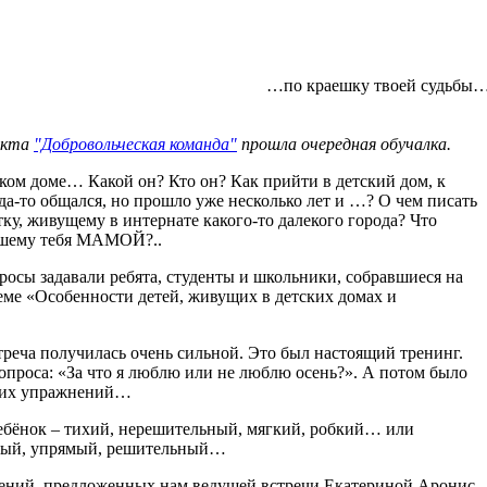
…по краешку твоей судьбы
оекта
"Добровольческая команда"
прошла очередная обучалка.
ком доме… Какой он? Кто он? Как прийти в детский дом, к
гда-то общался, но прошло уже несколько лет и …? О чем писать
ку, живущему в интернате какого-то далекого города? Что
вшему тебя МАМОЙ?..
росы задавали ребята, студенты и школьники, собравшиеся на
ме «Особенности детей, живущих в детских домах и
треча получилась очень сильной. Это был настоящий тренинг.
вопроса: «За что я люблю или не люблю осень?». А потом было
оких упражнений…
ребёнок – тихий, нерешительный, мягкий, робкий… или
ный, упрямый, решительный…
нений, предложенных нам ведущей встречи Екатериной Аронис,