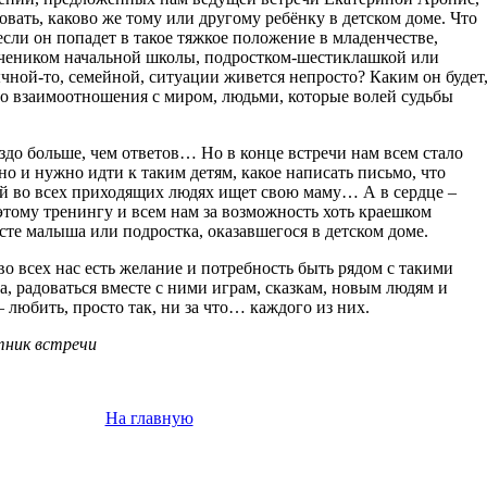
вать, каково же тому или другому ребёнку в детском доме. Что
если он попадет в такое тяжкое положение в младенчестве,
 учеником начальной школы, подростком-шестиклашкой или
чной-то, семейной, ситуации живется непросто? Каким он будет
его взаимоотношения с миром, людьми, которые волей судьбы
до больше, чем ответов… Но в конце встречи нам всем стало
но и нужно идти к таким детям, какое написать письмо, что
ый во всех приходящих людях ищет свою маму… А в сердце –
этому тренингу и всем нам за возможность хоть краешком
есте малыша или подростка, оказавшегося в детском доме.
о всех нас есть желание и потребность быть рядом с такими
а, радоваться вместе с ними играм, сказкам, новым людям и
 любить, просто так, ни за что… каждого из них.
тник встречи
На главную