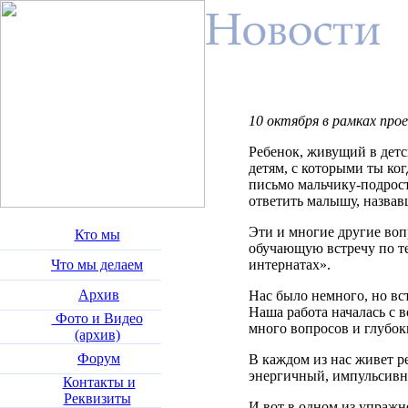
10 октября в рамках пр
Ребенок, живущий в детс
детям, с которыми ты ко
письмо мальчику-подрост
ответить малышу, назва
Эти и многие другие воп
Кто мы
обучающую встречу по те
Что мы делаем
интернатах».
Архив
Нас было немного, но вс
Наша работа началась с 
Фото и Видео
много вопросов и глуб
(архив)
Форум
В каждом из нас живет 
энергичный, импульсив
Контакты и
Реквизиты
И вот в одном из упраж