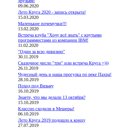
друзьям!
09.06.2020
Лето Круга 2020 - запись открыта!
15.03.2020
,
Маленькие почемучки!!!
13.02.2020
Встреча клуба "Хочу всё знать" с крутыми
программистами из компании IBM!
11.02.2020
"Один за всю дивизию"
30.11.2019
Сказочное число "три" или встреча Круга =)))
26.11.2019
Чудесный день и наша прогулка по реке Пахра!
28.10.2019
Поход под Вязьму
16.10.2019
Знаете, что мы делали 13 октября?
15.10.2019
Классно сходили в Мещеры!
06.10.2019
Лето Круга 2019 подошло к концу
27.07.2019