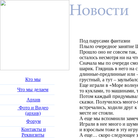
Под парусами фантазии
Плыло очередное занятие 
Прошло оно не совсем так,
осталось несмотря ни на чт
Сначала мы по очереди см
шарик. Глядишь в него на с
длинные-предлинные или –
Кто мы
грустный, а тут – заулыбал
Еще играли в «Море волнуе
Что мы делаем
то куклами, то машинами, 
Потом каждый придумывал 
Архив
сказки. Получилось много-
встречались, ходили друг к 
Фото и Видео
месте не стояли.
(архив)
А еще мы вспомнили замеч
Форум
Играли в нее много и шумн
Контакты и
и взрослым тоже в эту игру
Реквизиты
А еще… скоро следующее за