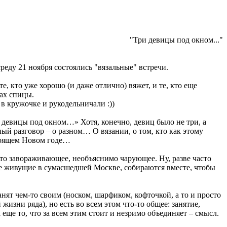
"Три девицы под окном..."
среду 21 ноября состоялись "вязальные" встречи.
е, кто уже хорошо (и даже отлично) вяжет, и те, кто еще
ах спицы.
в кружочке и рукодельничали :))
 девицы под окном…» Хотя, конечно, девиц было не три, а
ый разговор – о разном… О вязании, о том, кто как этому
стоящем Новом годе…
о-то завораживающее, необъяснимо чарующее. Ну, разве часто
ще живущие в сумасшедшей Москве, собираются вместе, чтобы
нят чем-то своим (носком, шарфиком, кофточкой, а то и просто
 жизни ряда), но есть во всем этом что-то общее: занятие,
а еще то, что за всем этим стоит и незримо объединяет – смысл.