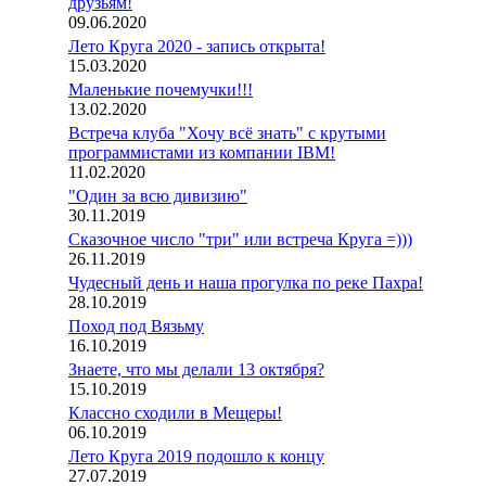
друзьям!
09.06.2020
.
Лето Круга 2020 - запись открыта!
15.03.2020
Маленькие почемучки!!!
13.02.2020
Встреча клуба "Хочу всё знать" с крутыми
программистами из компании IBM!
11.02.2020
"Один за всю дивизию"
30.11.2019
Сказочное число "три" или встреча Круга =)))
26.11.2019
Чудесный день и наша прогулка по реке Пахра!
28.10.2019
Поход под Вязьму
16.10.2019
Знаете, что мы делали 13 октября?
15.10.2019
Классно сходили в Мещеры!
06.10.2019
Лето Круга 2019 подошло к концу
27.07.2019