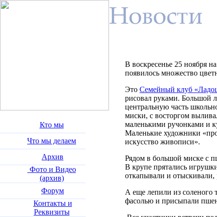
В воскресенье 25 ноября н
появилось множество цв
Это
Семейный клуб «Ладо
рисовал руками. Большой л
центральную часть школьног
миски, с восторгом вылива
маленькими ручонками и ку
Кто мы
Маленькие художники «про
Что мы делаем
искусство живописи».
Архив
Рядом в большой миске с п
В крупе прятались игрушки
Фото и Видео
откапывали и отыскивали, 
(архив)
Форум
А еще лепили из соленого 
фасолью и присыпали пше
Контакты и
Реквизиты