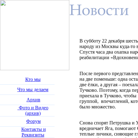
В субботу 22 декабря шест
народу из Москвы куда-то 
Спустя часа два охапка нар
реабилитации «Вдохновение
После первого представлен
на две поменьше: одна ост
Кто мы
две ёлки, а другая – поехал
Что мы делаем
Тучково. Поэтому, когда пе
приехала в Тучково, чтобы
Архив
группой,
впечатлений, кот
было множество.
Фото и Видео
(архив)
Форум
Снова спорят Петрушка и 
вредничает Яга, помогают 
Контакты и
теплые личики, сияющие гла
Реквизиты