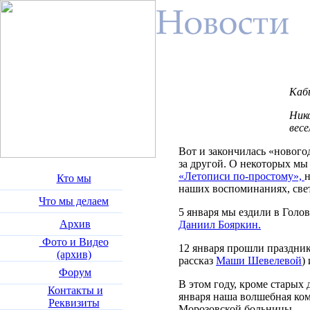
Кабы
Нико
вес
Вот и закончилась «нового
за другой. О некоторых мы
«Летописи по-простому»,
н
Кто мы
наших воспоминаниях, свет
Что мы делаем
5 января мы ездили в Голов
Архив
Даниил Бояркин.
Фото и Видео
12 января прошли праздник
(архив)
рассказ
Маши Шевелевой
)
Форум
В этом году, кроме старых 
Контакты и
января наша волшебная ком
Реквизиты
Морозовской больницы.