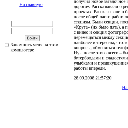
получил новое загадочное 
На главную
дорога». Рассказывали о р
проектах. Рассказывали о
после общей части работали
секциям. Были секции, по
«Круга» (их было пять), а 
с видео и секция фотограф
перемещаться между секция
наиболее интересны, что-то
Запомнить меня на этом
вопросы, обменяться теле
компьютере
Ну а после этого всего – 
бутербродами и сладостями
улыбками и предвкушением
работы впереди.
28.09.2008 21:57:20
На