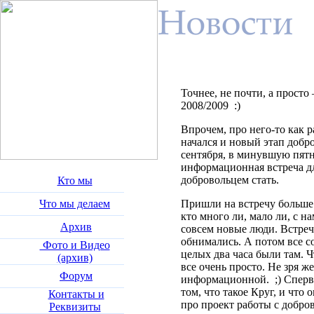
Точнее, не почти, а прост
2008/2009
:)
Впрочем, про него-то как р
начался и новый этап добр
сентября, в минувшую пятн
информационная встреча дл
добровольцем стать.
Кто мы
Что мы делаем
Пришли на встречу больше с
кто много ли, мало ли, с на
Архив
совсем новые люди. Встреч
обнимались. А потом все с
Фото и Видео
целых два часа были там. Ч
(архив)
все очень просто. Не зря ж
Форум
информационной.
;) Спер
том, что такое Круг, и что 
Контакты и
про проект работы с добро
Реквизиты