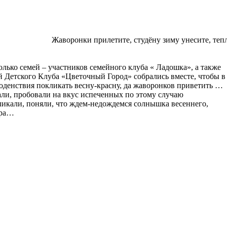
Жаворонки прилетите, студёну зиму унесите, те
колько семей – участников семейного клуба « Ладошка», а также
й Детского Клуба «Цветочный Город» собрались вместе, чтобы в
ноденствия покликать весну-красну, да жаворонков приветить …
ли, пробовали на вкус испеченных по этому случаю
ликали, поняли, что ждем-недождемся солнышка весеннего,
ира…