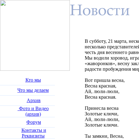
В субботу, 21 марта, нес
несколько представителе
честь дня весеннего рав
Мы водили хоровод, игра
«жаворонков», весну зак
радости пробуждения м
Кто мы
Вот пришла весна,
Весна красная,
Что мы делаем
Ай, люли-люли,
Весна красная.
Архив
Принесла весна
Фото и Видео
Золотые ключи,
(архив)
Ай, люли-люли,
Форум
Золотые ключи.
Контакты и
Реквизиты
Ты замкни, Весна,