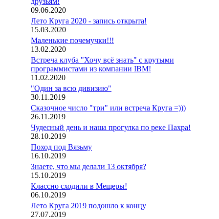
друзьям!
09.06.2020
Лето Круга 2020 - запись открыта!
15.03.2020
Маленькие почемучки!!!
13.02.2020
Встреча клуба "Хочу всё знать" с крутыми
программистами из компании IBM!
11.02.2020
"Один за всю дивизию"
30.11.2019
Сказочное число "три" или встреча Круга =)))
26.11.2019
Чудесный день и наша прогулка по реке Пахра!
28.10.2019
Поход под Вязьму
16.10.2019
Знаете, что мы делали 13 октября?
15.10.2019
Классно сходили в Мещеры!
06.10.2019
Лето Круга 2019 подошло к концу
27.07.2019