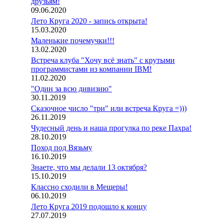
друзьям!
09.06.2020
Лето Круга 2020 - запись открыта!
15.03.2020
Маленькие почемучки!!!
13.02.2020
Встреча клуба "Хочу всё знать" с крутыми
программистами из компании IBM!
11.02.2020
"Один за всю дивизию"
30.11.2019
Сказочное число "три" или встреча Круга =)))
26.11.2019
Чудесный день и наша прогулка по реке Пахра!
28.10.2019
Поход под Вязьму
16.10.2019
Знаете, что мы делали 13 октября?
15.10.2019
Классно сходили в Мещеры!
06.10.2019
Лето Круга 2019 подошло к концу
27.07.2019