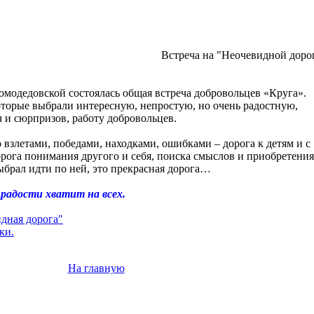
Встреча на "Неочевидной доро
Домодедовской состоялась общая встреча добровольцев «Круга».
оторые выбрали интересную, непростую, но очень радостную,
 и сюрпризов, работу добровольцев.
 взлетами, победами, находками, ошибками – дорога к детям и с
дорога понимания другого и себя, поиска смыслов и приобретения
ыбрал идти по ней, это прекрасная дорога…
радости хватит на всех.
дная дорога"
ки.
На главную