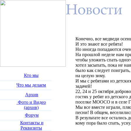
Конечно, все медведи осен
И это знают все ребята!
Но иногда попадаются оче
На прошлой неделе нам пр
чтобы уложить спать одног
хотел засыпать, пока не наи
было как следует поиграть
Кто мы
на целую зиму.
И мы с ребятами из детски
Что мы делаем
задачей!
22, 24 и 25 октября добр
Архив
гостях у ребят из детского
поселке МООСО и в селе Г
Фото и Видео
Мы все вместе играли, пля
(архив)
песни! В общем, веселилис
Форум
В результате все остались 
Контакты и
кому пора было спать, уснул
Реквизиты