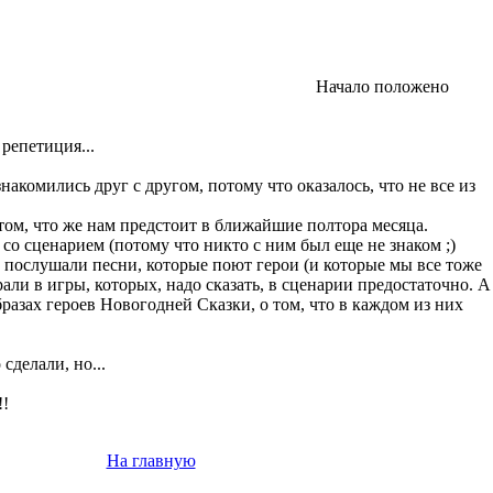
Начало положено
репетиция...
знакомились друг с другом, потому что оказалось, что не все из
ом, что же нам предстоит в ближайшие полтора месяца.
со сценарием (потому что никто с ним был еще не знаком ;)
послушали песни, которые поют герои (и которые мы все тоже
грали в игры, которых, надо сказать, в сценарии предостаточно. А
разах героев Новогодней Сказки, о том, что в каждом из них
сделали, но...
!!
На главную