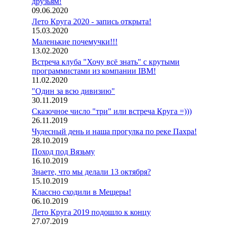
друзьям!
09.06.2020
Лето Круга 2020 - запись открыта!
15.03.2020
Маленькие почемучки!!!
13.02.2020
Встреча клуба "Хочу всё знать" с крутыми
программистами из компании IBM!
11.02.2020
"Один за всю дивизию"
30.11.2019
Сказочное число "три" или встреча Круга =)))
26.11.2019
Чудесный день и наша прогулка по реке Пахра!
28.10.2019
Поход под Вязьму
16.10.2019
Знаете, что мы делали 13 октября?
15.10.2019
Классно сходили в Мещеры!
06.10.2019
Лето Круга 2019 подошло к концу
27.07.2019