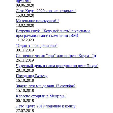
друзьям!
09.06.2020
Лето Круга 2020 - запись открыта!
15.03.2020
Маленькие почемучки!!!
13.02.2020
Встреча клуба "Хочу всё знать" с крутыми
программистами из компании IBM!
11.02.2020
"Один за всю дивизию"
30.11.2019
Сказочное число "три" или встреча Круга =)))
26.11.2019
Чудесный день и наша прогулка по реке Пахра!
28.10.2019
Поход под Вязьму
16.10.2019
Знаете, что мы делали 13 октября?
15.10.2019
Классно сходили в Мещеры!
06.10.2019
Лето Круга 2019 подошло к концу
27.07.2019