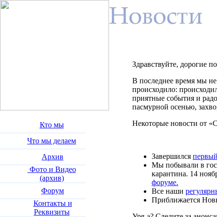
Здравствуйте, дорогие по
В последнее время мы не 
происходило: происходил
приятные события и радо
пасмурной осенью, захво
Некоторые новости от «Си
Кто мы
Что мы делаем
Завершился
первый
Архив
Мы побывали в гост
Фото и Видео
карантина. 14 нояб
(архив)
форуме
.
Форум
Все наши
регулярн
Приближается Новы
Контакты и
Реквизиты
Уря-а? Следите за анонса