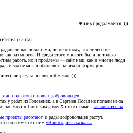
Жизнь продолжается :)))
сетители сайта!
радовали вас новостями, но не потому, что ничего не
о как раз многое. И среди этого многого были не только
стная работа, но и проблемы — сайт наш, как и многие люди
рал, и мы не могли обновлять на нем информацию.
него ветра», за последний месяц :)))
 этап подготовки новых добровольцев.
ях у ребят из Головенек, а в Сергиев Посад не попали из-за
ря нас ждут в 1 детском доме. Хотите с нами -
заявляйтесь на
ые проекты работают
,
и ряды добровольцев растут.
й год и вместе с ним
«Новогодняя сказка»...
ми.