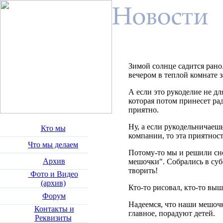
Зимой солнце садится рано
вечером в теплой комнате з
А если это рукоделие не дл
которая потом принесет рад
приятно.
Ну, а если рукодельничаешь
Кто мы
компании, то эта приятност
Что мы делаем
Потому-то мы и решили сн
Архив
мешочки". Собрались в субб
творить!
Фото и Видео
(архив)
Кто-то рисовал, кто-то выш
Форум
Надеемся, что наши мешочк
Контакты и
главное, порадуют детей.
Реквизиты