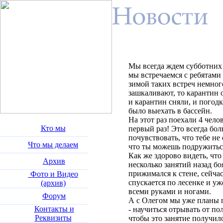
Мы всегда ждем субботних 
мы встречаемся с ребятами 
зимой таких встреч немног
зашкаливают, то карантин о
и карантин сняли, и погодк
было выехать в бассейн.
На этот раз поехали 4 челов
Кто мы
первый раз! Это всегда бол
почувствовать, что тебе не 
Что мы делаем
что ты можешь подружиться
Как же здорово видеть, чт
Архив
несколько занятий назад бо
прижимался к стене, сейчас
Фото и Видео
спускается по лесенке и уж
(архив)
всеми руками и ногами.
Форум
А с Олегом мы уже планы 
Контакты и
- научиться отрывать от пол
Реквизиты
чтобы это занятие получил