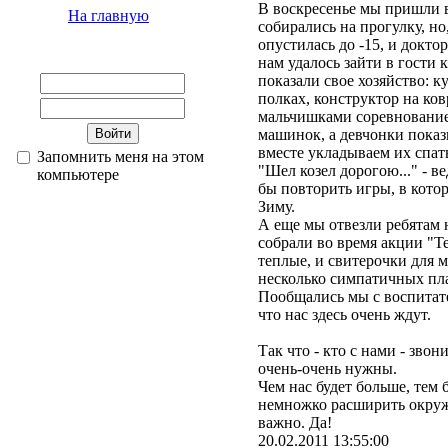
В воскресенье мы пришли в
На главную
собирались на прогулку, но
опустилась до -15, и доктор
нам удалось зайти в гости 
показали свое хозяйство: 
полках, конструктор на ков
мальчишками соревнование
машинок, а девчонки показ
вместе укладываем их спать
Запомнить меня на этом
"Шел козел дорогою..." - в
компьютере
бы повторить игры, в кото
Зиму.
А еще мы отвезли ребятам
собрали во время акции "Т
теплые, и свитерочки для 
несколько симпатичных пла
Пообщались мы с воспитате
что нас здесь очень ждут.
Так что - кто с нами - зв
очень-очень нужны.
Чем нас будет больше, тем
немножко расширить окруж
важно. Да!
20.02.2011 13:55:00