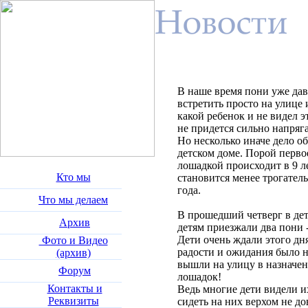
В наше время пони уже дав
встретить просто на улице 
какой ребенок и не видел э
не придется сильно напряга
Но несколько иначе дело о
детском доме. Порой перво
лошадкой происходит в 9 ле
Кто мы
становится менее трогател
года.
Что мы делаем
В прошедший четверг в де
Архив
детям приезжали два пони 
Дети очень ждали этого дня
Фото и Видео
радости и ожидания было н
(архив)
вышли на улицу в назначен
Форум
лошадок!
Контакты и
Ведь многие дети видели и
Реквизиты
сидеть на них верхом не д