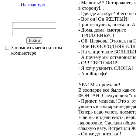
- Машины!!! Осторожнее, к
На главную
в сторону!...
- Где-где автобус? Я его не
- Вот он! Он ЖЕЛТЫЙ!
Пристегнулись, поехали. А 
- Дома, дома, смотрите
- ТРОЛЛЕЙБУС!!
- Ой, Церковь! Это как на 
- Вон НОВОГОДНЯЯ ЁЛК
Запомнить меня на этом
- На улице такие БОЛЬ
компьютере
- А почему мы остановилис
- О!!! СВЕТОФОР!
- Я хочу увидеть СЛОНА!
- А я Жирафа!
УРА! Мы приехали!
В зоопарке всё было как-то
ФОНТАН. Следующим "ш
- Привет, медведь! Это я, 
увидеть в зоопарке медведя
Теперь надо успеть посмо
Еще мы видели енота, верб
паровозике. Сделали общу
сладкую вату. Встретили
- Он же до потолка!!!