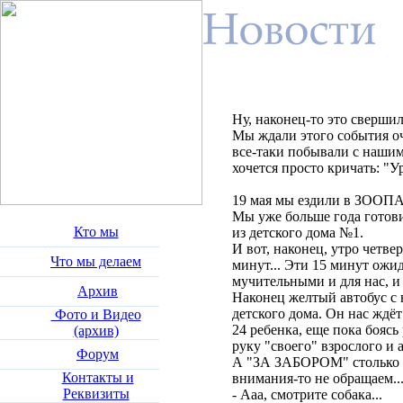
Ну, наконец-то это свершил
Мы ждали этого события оч
все-таки побывали с нашим
хочется просто кричать: "Ур
19 мая мы ездили в ЗООПА
Мы уже больше года готови
Кто мы
из детского дома №1.
И вот, наконец, утро четве
Что мы делаем
минут... Эти 15 минут ожи
мучительными и для нас, и 
Архив
Наконец желтый автобус с
детского дома. Он нас ждёт
Фото и Видео
24 ребенка, еще пока боясь
(архив)
руку "своего" взрослого и
Форум
А "ЗА ЗАБОРОМ" столько в
Контакты и
внимания-то не обращаем..
Реквизиты
- Ааа, смотрите собака...