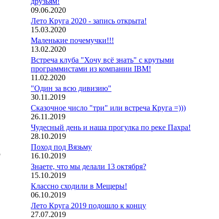
друзьям!
09.06.2020
Лето Круга 2020 - запись открыта!
15.03.2020
Маленькие почемучки!!!
13.02.2020
Встреча клуба "Хочу всё знать" с крутыми
программистами из компании IBM!
11.02.2020
"Один за всю дивизию"
30.11.2019
Сказочное число "три" или встреча Круга =)))
26.11.2019
Чудесный день и наша прогулка по реке Пахра!
28.10.2019
Поход под Вязьму
о
16.10.2019
Знаете, что мы делали 13 октября?
15.10.2019
Классно сходили в Мещеры!
06.10.2019
Лето Круга 2019 подошло к концу
27.07.2019