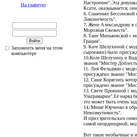
Настроение".Эта девушка
На главную
Ксати, оказыывается, они
6. Сашеньке Бессоновой
Лаконичность".
7. Жене Александрову в 
Морозная Свежесть".
8. Тане Миньковской с 
Грация".
9. Кате Шелухиной с мо
Запомнить меня на этом
сыроежки) было присужд
компьютере
10.Коле Шелухину и Вад
звания "Мистер Доблесть
11. Лия Фельдман с моде
присуждено звание "Мисс
12. Саше Корягину, кото
присуждено звание "Мис
13. Свете Прониной с м
Ультрамарин".Её наряд б
это может быть очень зад
14. Мише Юрченко в обр
Невозмутимость".
И приз зрительских сим
самой неординарной, мод
Вот такие необычные и и