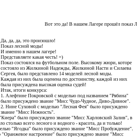
Вот это да! В нашем Лагере прошёл пока
Да, да, да, это произошло!
Показ лесной моды!
И именно в нашем лагере!
Представляете какая честь! =)
Показ состоялся на футбольном поле. Высокому жюри, которе
состояло из Жилкиной Надежды, Жилкиной Насти и Силаева
Сергея, было представлено 14 моделей лесной моды.
Каждая из них была оценена по достоинству, каждой из них
была присуждена высокая оценка судей!
Итак, итоги конкурса:
1. Алефтине Покровской с моделью под названием "Рябина"
было присуждено звание "Мисс Чудо-Чудное, Диво-Дивное".
2. Нине Суховой с моделью "Лесная Фея" было присуждено
звание "Мисс Нежность".
 "Киера" было присуждено звание "Мисс Харловский Залив", в
о столько всего лесного и водного - красота, да и только!
оделью "Ягодка" было присуждено звание "Мисс Пробуждение".
ью "Оранжевое настроение" было присуждено звание "Мисс