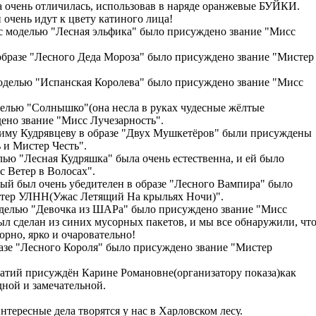
 очень отличилась, использовав в наряде оранжевые БУЙКИ.
 очень идут к цвету катиного лица!
 с моделью "Лесная эльфика" было присуждено звание "Мисс
образе "Лесного Деда Мороза" было присуждено звание "Мистер
моделью "Испанская Королева" было присуждено звание "Мисс
делью "Солнышко"(она несла в руках чудесные жёлтые
ено звание "Мисс Лучезарность".
иму Кудрявцеву в образе "Двух Мушкетёров" были присуждены
 и Мистер Честь".
лью "Лесная Кудряшка" была очень естественна, и ей было
 Ветер в Волосах".
рый был очень убедителен в образе "Лесного Вампира" было
тер УЛНН(Ужас Летящий На крыльях Ночи)".
оделью "Девочка из ШАРа" было присуждено звание "Мисс
ыл сделан из синих мусорных пакетов, и мы все обнаружили, чт
орно, ярко и очаровательно!
азе "Лесного Короля" было присуждено звание "Мистер
патий присуждён Карине Романовне(организатору показа)как
ной и замечательной.
нтересные дела творятся у нас в Харловском лесу.