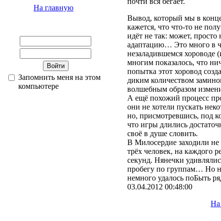
почти вся бегает.
На главную
Вывод, который мы в конце
кажется, что что-то не полу
идёт не так: может, просто
адаптацию… Это много в чё
незаладившемся хороводе (
многим показалось, что нич
попытка этот хоровод созд
Запомнить меня на этом
диким количеством заминок
компьютере
волшебным образом измени
А ещё похожий процесс пр
они не хотели пускать нек
но, присмотревшись, под к
что игры длились достаточн
своё в душе словить.
В Милосердие заходили не 
трёх человек, на каждого р
секунд. Нянечки удивляли
пробегу по группам… Но на
немного удалось поБыть ря
03.04.2012 00:48:00
На