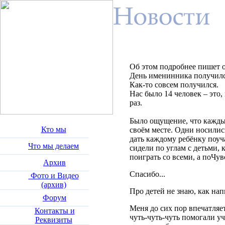
Об этом подробнее пишет о
День именинника получилс
Как-то совсем получился.
Нас было 14 человек – это,
раз.
Было ощущение, что кажды
Кто мы
своём месте. Одни носились
дать каждому ребёнку поуча
Что мы делаем
сидели по углам с детьми,
поиграть со всеми, а поЧув
Архив
Спасибо...
Фото и Видео
(архив)
Про детей не знаю, как на
Форум
Меня до сих пор впечатляет
Контакты и
чуть-чуть-чуть помогали уч
Реквизиты