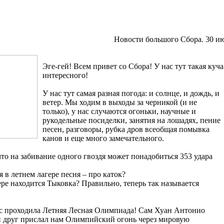
Новости большого Сбора. 30 и
Эге-гей! Всем привет со Сбора! У нас тут такая куча
интересного!
У нас тут самая разная погода: и солнце, и дождь, и
ветер. Мы ходим в выходы за черникой (и не
только), у нас случаются огоньки, научные и
рукодельные посиделки, занятия на лошадях, пение
песен, разговоры, рубка дров всеобщая помывка
канов и еще много замечательного.
что на забивание одного гвоздя может понадобиться 353 удара
 в летнем лагере песня – про каток?
гере находится Тыковка? Правильно, теперь так называется
ас проходила Летняя Лесная Олимпиада! Сам Хуан Антонио
й друг прислал нам Олимпийский огонь через мировую