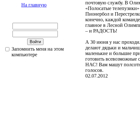
почтовую службу. В Олим
На главную
«Полосатые телепузики»
Пионербол и Перестрелки
конечно, каждой команде
главное в Лесной Олимпи
– и РАДОСТЬ!
А 30 июня у нас проходил
делают дядьки и мальчиш
Запомнить меня на этом
маленькие и большие при
компьютере
готовить всевозможные с
НАС! Вам машут полсотни
голосов.
02.07.2012