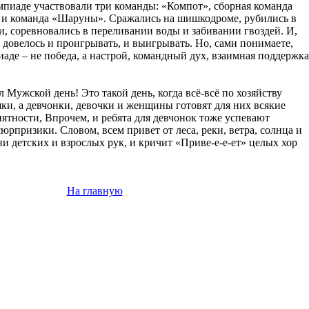
пиаде участвовали три команды: «Компот», сборная команда
 и команда «Шаруны». Сражались на шишкодроме, рубились в
, соревновались в переливании воды и забивании гвоздей. И,
 довелось и проигрывать, и выигрывать. Но, сами понимаете,
аде – не победа, а настрой, командный дух, взаимная поддержка
 Мужской день! Это такой день, когда всё-всё по хозяйству
ки, а девчонки, девочки и женщины готовят для них всякие
ятности, Впрочем, и ребята для девчонок тоже успевают
юрпризики. Словом, всем привет от леса, реки, ветра, солнца и
 детских и взрослых рук, и кричит «Приве-е-е-ет» целых хор
На главную