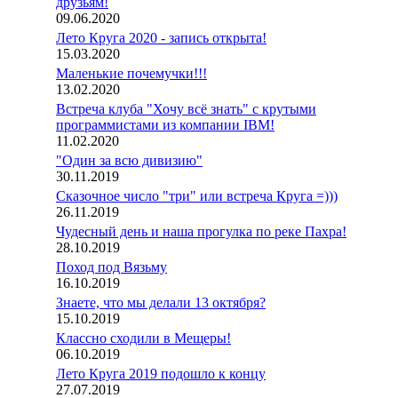
друзьям!
09.06.2020
Лето Круга 2020 - запись открыта!
15.03.2020
Маленькие почемучки!!!
13.02.2020
Встреча клуба "Хочу всё знать" с крутыми
программистами из компании IBM!
11.02.2020
"Один за всю дивизию"
30.11.2019
Сказочное число "три" или встреча Круга =)))
26.11.2019
Чудесный день и наша прогулка по реке Пахра!
28.10.2019
Поход под Вязьму
16.10.2019
Знаете, что мы делали 13 октября?
15.10.2019
Классно сходили в Мещеры!
06.10.2019
Лето Круга 2019 подошло к концу
27.07.2019