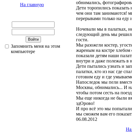
обнимались, фотографирова
На главную
Дети торопились показать на
чем они там занимаются! м
перерывами только на еду 
Ночевали мы в палатках, н
следующий день мы решили
гости.
Мы разожгли костер, угости
Запомнить меня на этом
жареным на костре хлебом с
компьютере
показали детям наши палат
внутри и даже полежать в 
Дети пытались узнать и зап
палатки, кто из нас где спа
готовим еду и где умываемс
Напоследок мы пели вмест
Москвы, обнимались... И н
чтобы потом сесть на поезд
Мы еще никогда не были вм
здОрово!
И про всё это мы попыталис
мы сможем вам его показать
06.08.2012
На