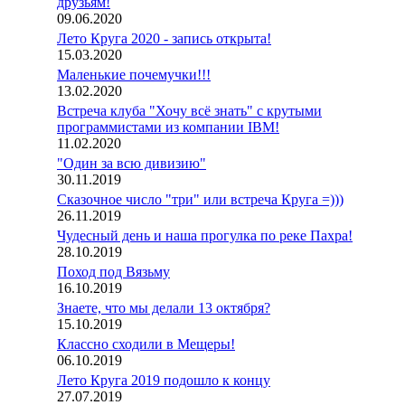
друзьям!
09.06.2020
Лето Круга 2020 - запись открыта!
15.03.2020
Маленькие почемучки!!!
13.02.2020
Встреча клуба "Хочу всё знать" с крутыми
программистами из компании IBM!
11.02.2020
"Один за всю дивизию"
30.11.2019
Сказочное число "три" или встреча Круга =)))
26.11.2019
Чудесный день и наша прогулка по реке Пахра!
28.10.2019
Поход под Вязьму
16.10.2019
Знаете, что мы делали 13 октября?
15.10.2019
Классно сходили в Мещеры!
06.10.2019
Лето Круга 2019 подошло к концу
27.07.2019