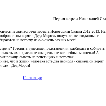
Первая встреча Новогодней Ска
тоялась первая встреча проекта Новогодняя Сказка 2012-2013. На
 добровольцы верят в Деда Мороза, получают неожиданные и
ираются на встречу из о-о-очень разных мест!
стрече? Готовить чудесные представления, разбирать и собирать
ковывать их в красивые самодельные волшебные мешочки! А
тоит почаще бывать на репетициях и встречах.
ите, что в жизни человека есть два периода - сначала он верит
н сам - Дед Мороз!
На главную