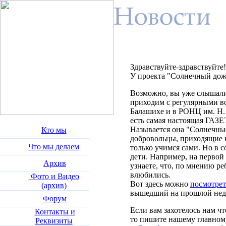
Здравствуйте-здравствуйте!
У проекта "Солнечный дожд
Возможно, вы уже слышали,
приходим с регулярными в
Балашихе и в РОНЦ им. Н. 
есть самая настоящая ГАЗЕ
Называется она "Солнечные
Кто мы
добровольцы, приходящие к
Что мы делаем
только учимся сами. Но в 
дети. Например, на первой
Архив
узнаете, что, по мнению ре
влюбились.
Фото и Видео
Вот здесь можно
посмотре
(архив)
вышедший на прошлой неде
Форум
Если вам захотелось нам чт
Контакты и
то пишите нашему главном
Реквизиты