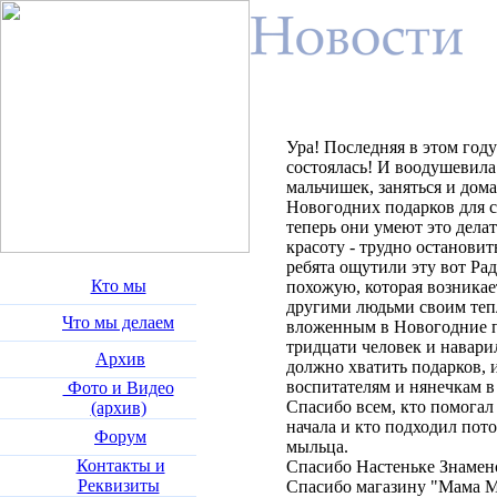
Ура! Последняя в этом год
состоялась! И воодушевила
мальчишек, заняться и дом
Новогодних подарков для с
теперь они умеют это делат
красоту - трудно остановить
ребята ощутили эту вот Рад
Кто мы
похожую, которая возникае
другими людьми своим тепл
Что мы делаем
вложенным в Новогодние п
тридцати человек и навари
Архив
должно хватить подарков, 
воспитателям и нянечкам в
Фото и Видео
Спасибо всем, кто помогал 
(архив)
начала и кто подходил пот
Форум
мыльца.
Контакты и
Спасибо Настеньке Знаменс
Реквизиты
Спасибо магазину "Мама 