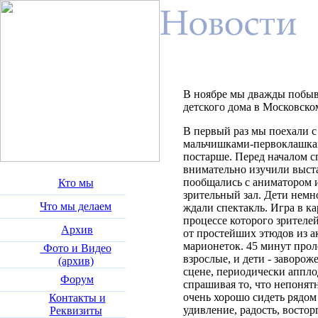
В ноябре мы дважды побыв
детского дома в Московском
В первый раз мы поехали 
мальчишками-первоклашками
постарше. Перед началом с
внимательно изучили выста
пообщались с аниматором 
Кто мы
зрительный зал. Дети немн
Что мы делаем
ждали спектакль. Игра в кар
процессе которого зрителей
Архив
от простейших этюдов из а
марионеток. 45 минут проле
Фото и Видео
взрослые, и дети - заворож
(архив)
сцене, периодически аппло
Форум
спрашивая то, что непонят
очень хорошо сидеть рядом 
Контакты и
удивление, радость, востор
Реквизиты